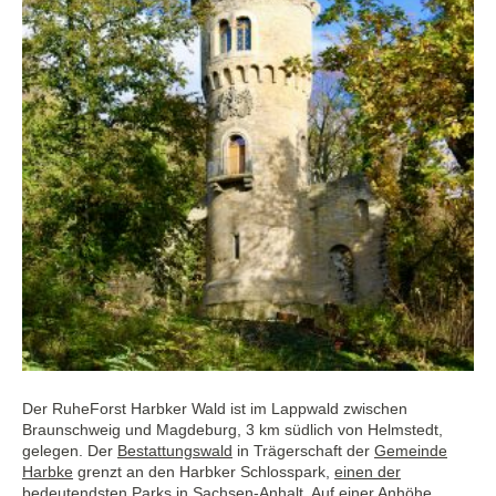
Der RuheForst Harbker Wald ist im Lappwald zwischen
Braunschweig und Magdeburg, 3 km südlich von Helmstedt,
gelegen. Der
Bestattungswald
in Trägerschaft der
Gemeinde
Harbke
grenzt an den Harbker Schlosspark,
einen der
bedeutendsten Parks in Sachsen-Anhalt
. Auf einer Anhöhe